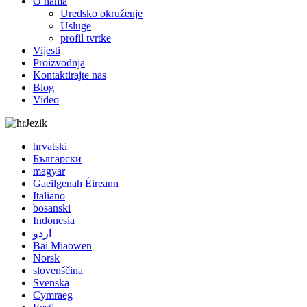
O nama
Uredsko okruženje
Usluge
profil tvrtke
Vijesti
Proizvodnja
Kontaktirajte nas
Blog
Video
Jezik
hrvatski
Български
magyar
Gaeilgenah Éireann
Italiano
bosanski
Indonesia
اردو
Bai Miaowen
Norsk
slovenščina
Svenska
Cymraeg