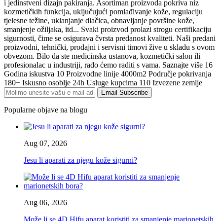
i jedinstveni dizajn pakiranja. Asortiman proizvoda pokriva niz
kozmetičkih funkcija, uključujući pomlađivanje kože, regulaciju
tjelesne težine, uklanjanje dlačica, obnavljanje površine kože,
smanjenje ožiljaka, itd... Svaki proizvod prolazi strogu certifikaciju
sigurnosti, čime se osigurava čvrsta predanost kvaliteti. Naši predani
proizvodni, tehnički, prodajni i servisni timovi žive u skladu s ovom
obvezom. Bilo da ste medicinska ustanova, kozmetički salon ili
profesionalac u industriji, rado ćemo raditi s vama. Saznajte više 16
Godina iskustva 10 Proizvodne linije 4000m2 Područje pokrivanja
180+ Iskusno osoblje 24h Usluge kupcima 110 Izvezene zemlje
Email Subscribe
Popularne objave na blogu
Aug 07, 2026
Jesu li aparati za njegu kože sigurni?
Aug 06, 2026
Može li se 4D Hifu aparat koristiti za smanjenje marionetskih