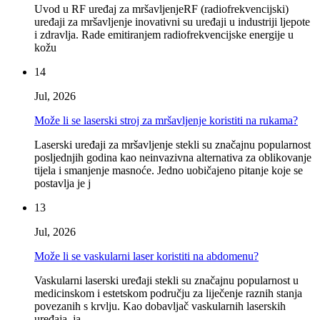
Uvod u RF uređaj za mršavljenjeRF (radiofrekvencijski)
uređaji za mršavljenje inovativni su uređaji u industriji ljepote
i zdravlja. Rade emitiranjem radiofrekvencijske energije u
kožu
14
Jul, 2026
Može li se laserski stroj za mršavljenje koristiti na rukama?
Laserski uređaji za mršavljenje stekli su značajnu popularnost
posljednjih godina kao neinvazivna alternativa za oblikovanje
tijela i smanjenje masnoće. Jedno uobičajeno pitanje koje se
postavlja je j
13
Jul, 2026
Može li se vaskularni laser koristiti na abdomenu?
Vaskularni laserski uređaji stekli su značajnu popularnost u
medicinskom i estetskom području za liječenje raznih stanja
povezanih s krvlju. Kao dobavljač vaskularnih laserskih
uređaja, ja...