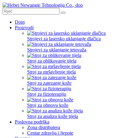
Dom
Proizvodi
Strojevi za lasersko uklanjanje dlačica
Strojevi za uklanjanje tetovaža
Stroj za oblikovanje tijela
Stroj za mršavljenje tijela
Stroj za zatezanje kože
Stroj za fizioterapiju
Stroj za obnovu kože
Stroj za analizu kože tijela
Poslovna podrška
Zona distributera
Centar zdravlja i ljepote