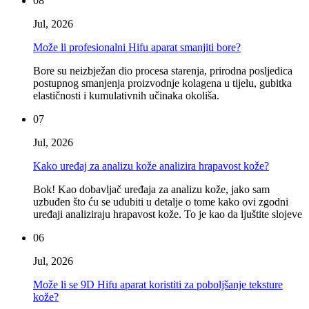
08
Jul, 2026
Može li profesionalni Hifu aparat smanjiti bore?
Bore su neizbježan dio procesa starenja, prirodna posljedica
postupnog smanjenja proizvodnje kolagena u tijelu, gubitka
elastičnosti i kumulativnih učinaka okoliša.
07
Jul, 2026
Kako uređaj za analizu kože analizira hrapavost kože?
Bok! Kao dobavljač uređaja za analizu kože, jako sam
uzbuđen što ću se udubiti u detalje o tome kako ovi zgodni
uređaji analiziraju hrapavost kože. To je kao da ljuštite slojeve
06
Jul, 2026
Može li se 9D Hifu aparat koristiti za poboljšanje teksture
kože?