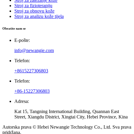
Stroj za zatezanje kože
Stroj za fizioterapiju
Stroj za obnovu kože
Stroj za analizu kože tijela
Obratite nam se
E-pošte:
info@newangie.com
Telefon:
+8615227306803
Telefon:
+86-15227306803
Adresa:
Kat 15, Tangning International Building, Quannan East
Street, Xiangdu District, Xingtai City, Hebei Province, Kina
Autorska prava © Hebei Newangie Technology Co., Ltd. Sva prava
pridržana.