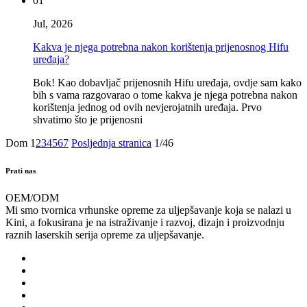
01
Jul, 2026
Kakva je njega potrebna nakon korištenja prijenosnog Hifu
uređaja?
Bok! Kao dobavljač prijenosnih Hifu uređaja, ovdje sam kako
bih s vama razgovarao o tome kakva je njega potrebna nakon
korištenja jednog od ovih nevjerojatnih uređaja. Prvo
shvatimo što je prijenosni
Dom
1
2
3
4
5
6
7
Posljednja stranica
1/46
Prati nas
OEM/ODM
Mi smo tvornica vrhunske opreme za uljepšavanje koja se nalazi u
Kini, a fokusirana je na istraživanje i razvoj, dizajn i proizvodnju
raznih laserskih serija opreme za uljepšavanje.