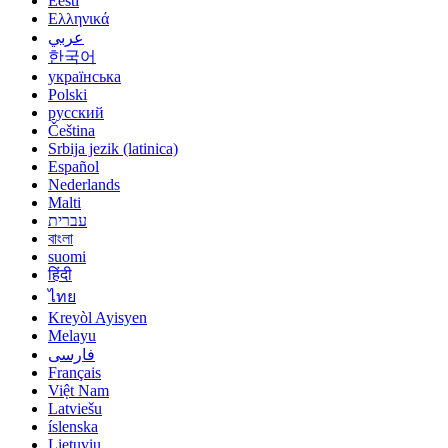
Eesti
Ελληνικά
عربي
한국어
українська
Polski
русский
Čeština
Srbija jezik (latinica)
Español
Nederlands
Malti
עברית
বাংলা
suomi
हिंदी
ไทย
Kreyòl Ayisyen
Melayu
فارسی
Français
Việt Nam
Latviešu
íslenska
Lietuvių