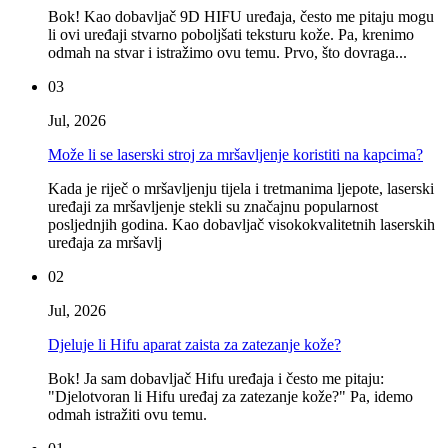
Bok! Kao dobavljač 9D HIFU uređaja, često me pitaju mogu
li ovi uređaji stvarno poboljšati teksturu kože. Pa, krenimo
odmah na stvar i istražimo ovu temu. Prvo, što dovraga...
03
Jul, 2026
Može li se laserski stroj za mršavljenje koristiti na kapcima?
Kada je riječ o mršavljenju tijela i tretmanima ljepote, laserski
uređaji za mršavljenje stekli su značajnu popularnost
posljednjih godina. Kao dobavljač visokokvalitetnih laserskih
uređaja za mršavlj
02
Jul, 2026
Djeluje li Hifu aparat zaista za zatezanje kože?
Bok! Ja sam dobavljač Hifu uređaja i često me pitaju:
"Djelotvoran li Hifu uređaj za zatezanje kože?" Pa, idemo
odmah istražiti ovu temu.