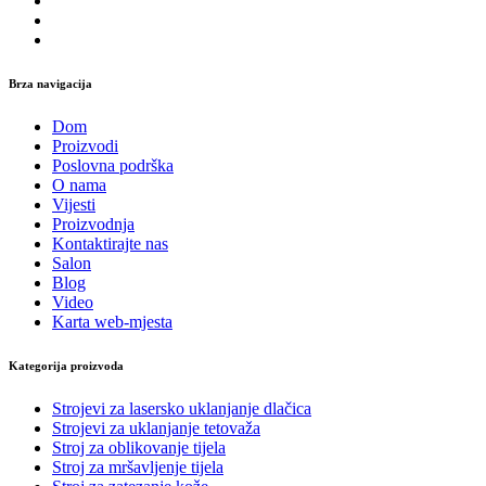
Brza navigacija
Dom
Proizvodi
Poslovna podrška
O nama
Vijesti
Proizvodnja
Kontaktirajte nas
Salon
Blog
Video
Karta web-mjesta
Kategorija proizvoda
Strojevi za lasersko uklanjanje dlačica
Strojevi za uklanjanje tetovaža
Stroj za oblikovanje tijela
Stroj za mršavljenje tijela