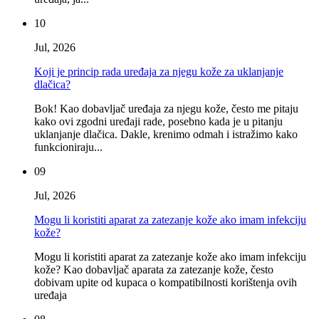
10
Jul, 2026
Koji je princip rada uređaja za njegu kože za uklanjanje
dlačica?
Bok! Kao dobavljač uređaja za njegu kože, često me pitaju
kako ovi zgodni uređaji rade, posebno kada je u pitanju
uklanjanje dlačica. Dakle, krenimo odmah i istražimo kako
funkcioniraju...
09
Jul, 2026
Mogu li koristiti aparat za zatezanje kože ako imam infekciju
kože?
Mogu li koristiti aparat za zatezanje kože ako imam infekciju
kože? Kao dobavljač aparata za zatezanje kože, često
dobivam upite od kupaca o kompatibilnosti korištenja ovih
uređaja