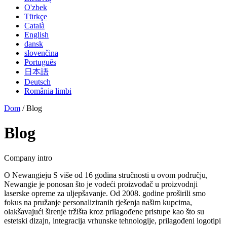
O'zbek
Türkçe
Català
English
dansk
slovenčina
Português
日本語
Deutsch
România limbi
Dom
/ Blog
Blog
Company intro
O Newangieju S više od 16 godina stručnosti u ovom području,
Newangie je ponosan što je vodeći proizvođač u proizvodnji
laserske opreme za uljepšavanje. Od 2008. godine proširili smo
fokus na pružanje personaliziranih rješenja našim kupcima,
olakšavajući širenje tržišta kroz prilagođene pristupe kao što su
estetski dizajn, integracija vrhunske tehnologije, prilagođeni logotipi